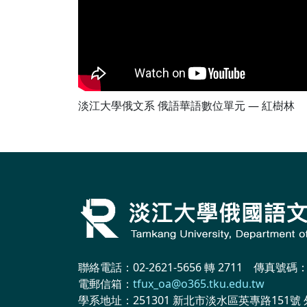
淡江大學俄文系 俄語華語數位單元 — 紅樹林
聯絡電話：02-2621-5656 轉 2711 傳真號碼：02
電郵信箱：
tfux_oa@o365.tku.edu.tw
學系地址：251301 新北市淡水區英專路151號 