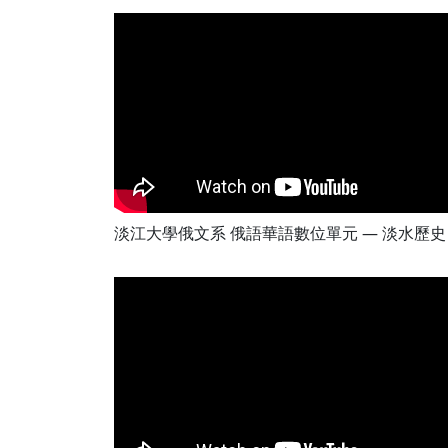
淡江大學俄文系 俄語華語數位單元 — 淡水歷史