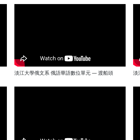
淡江大學俄文系 俄語華語數位單元 — 渡船頭
淡