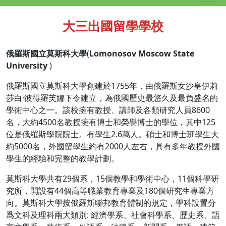
大三出國留學學校
俄羅斯國立莫斯科大學
(
Lomonosov Moscow State
University
)
俄羅斯國立莫斯科大學創建於1755年，由俄羅斯女沙皇伊莉
莎白·彼得羅芙娜下令建立，為俄國歷史最悠久及最負盛名的
學術中心之一。該校擁有教授、講師及各類研究人員8600
名，大約4500名教授擁有博士和榮譽博士的學位，其中125
位是俄羅斯學院院士。有學生2.6萬人。碩士和博士班學生大
約5000名，外國留學生約有2000人左右，具有多年教授外國
學生的經驗和完整的教學計劃。
莫斯科大學共有29個系，15個教學和學術中心，11個科學研
究所，開設有44個高等職業教育專業及180個研究生專業方
向。莫斯科大學按俄羅斯聯邦教育體制的規定，學科設置分
爲文科及理科兩大類別: 經濟學系、社會科學系、歷史系、語