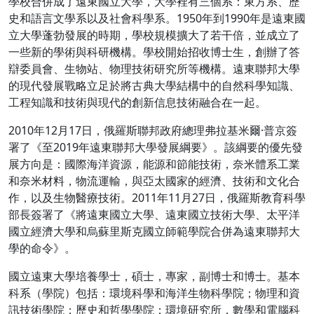
學校合併成了遠東國立大學，大學裡有三個系：東方系、歷
史和語言文學系以及社會科學系。1950年到1990年是遠東國
立大學蓬勃發展的時期，學校規模擴大了若干倍，並成立了
一些新的學術與科研機構。學校開始招收博士生，創辦了答
辯委員會、生物站、物理技術研究所等機構。遠東聯邦大學
的現代發展戰略立足於將古典大學結構中的自然科學知識、
工程知識和技術與現代的創新信息技術融合在一起。
2010年12月17日，俄羅斯聯邦政府總理弗拉基米爾·普京簽
署了《至2019年遠東聯邦大學發展綱要》。該綱要的優先發
展方向是：國際海洋資源，能源和節能技術，奈米體系工業
和奈米材料，物流運輸，與亞太國家的經濟、技術和文化合
作，以及生物醫療技術。2011年11月27日，俄羅斯教育科學
部長簽署了《將遠東國立大學、遠東國立技術大學、太平洋
國立經濟大學和烏蘇里斯克國立師範學院合併為遠東聯邦大
學的命令》。
國立遠東大學培養學士，碩士，專家，副博士和博士。基本
科系（學院）包括：環境科學和海洋生物科學院；物理和資
訊技術學院；歷史和哲學學院；環境研究所，數學和電腦科