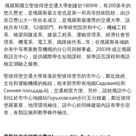
俄羅斯國立聖彼得堡交通大學創建於1809年，有200多年的
悠久歷史，是俄羅斯最古老也是第一所高等技術院校，由沙
皇亞歷山大一世命名成立，是俄羅斯最優秀的交通大學。該
校共有10系、52個部門、科學研究院所和中心：機械工程
系、橋梁與隧道系、建築工程系、運輸管理系、經濟社會管
理系、機電系、電工系、鐵路操作系…等；在俄羅斯各城鎮
亦有中等專業教育機構的分公司與辦事處。2003年成立俄羅
斯語言中心，提供國際學生短期課程、留學語言課程和俄語
檢定測驗之服務。
聖彼得堡交通大學座落於聖彼得堡市的市中心，鄰近政經、
文化和運輸機構的樞紐，校本部旁即有地鐵Садовая站和
Сенняя площадь站，交通相當方便。另外，該校俄語中心
則位於市中心地鐵站Горьковская步行五分鐘處，鄰近彼得
堡羅要塞，地理環境極佳。該中心於同棟建築內設有學生宿
舍，各類設施和教學條件極佳。