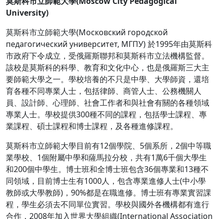
莫斯科市立師範大學(Moscow City Pedagogical
University)
莫斯科市立師範大學(Московский городской
педагогический университет, МГПУ) 於1995年由莫斯科
市政府下令成立，受俄羅斯聯邦和莫斯科市立法機構監督。
該校是莫斯科的科學、教育和文化中心，也是俄羅斯三大主
要師範大學之一。學校培養的不只是中學、大學師資，還培
育各種不同專業人士，包括律師、商管人士、公務機關人
員、設計師、心理師、社會工作者和與社會有關的各種領域
專業人士。學校提供300種不同的課程，包括學士課程、專
業課程、碩士課程和博士課程，及各種進修課程。
莫斯科市立師範大學目前有12個學院、5個系所，2個中等職
業學校、1個附屬中學和薩馬拉分校，共有1萬6千個大學生
和200個中學生。博士班和全博士班包含36個專業和13種不
同領域，目前博士生有1000人，包含專業進修人士(中小學
教師或大學教師)，90%都是在職進修。博士班有專業實習課
程，學生必須去不同單位實習。學校與國外各機構都有進行
合作，2008年加入世界大學組織(International Association