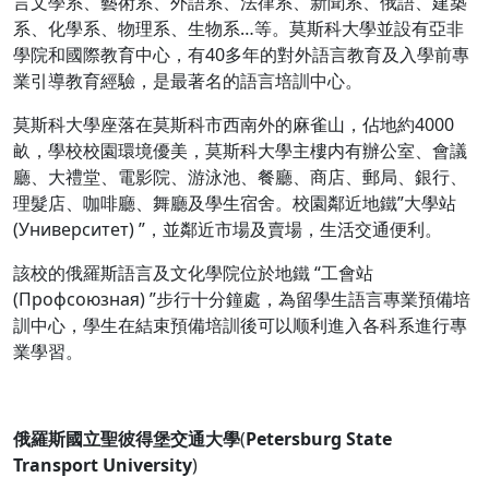
言文學系、藝術系、外語系、法律系、新聞系、俄語、建築
系、化學系、物理系、生物系…等。莫斯科大學並設有亞非
學院和國際教育中心，有40多年的對外語言教育及入學前專
業引導教育經驗，是最著名的語言培訓中心。
莫斯科大學座落在莫斯科市西南外的麻雀山，佔地約4000
畝，學校校園環境優美，莫斯科大學主樓内有辦公室、會議
廳、大禮堂、電影院、游泳池、餐廳、商店、郵局、銀行、
理髮店、咖啡廳、舞廳及學生宿舍。校園鄰近地鐵”大學站
(Университет) ”，並鄰近市場及賣場，生活交通便利。
該校的俄羅斯語言及文化學院位於地鐵 “工會站
(Профсоюзная) ”步行十分鐘處，為留學生語言專業預備培
訓中心，學生在結束預備培訓後可以顺利進入各科系進行專
業學習。
俄羅斯國立聖彼得堡交通大學
(
Petersburg State
Transport University
)