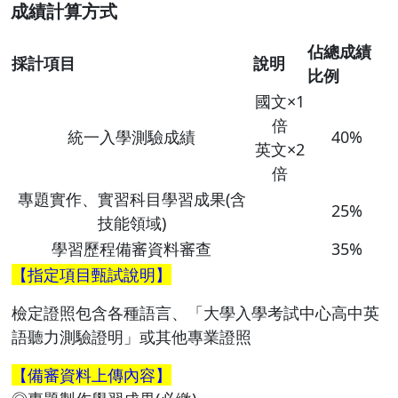
成績計算方式
佔總成績
採計項目
說明
比例
國文×1
倍
統一入學測驗成績
40%
英文×2
倍
專題實作、實習科目學習成果(含
25%
技能領域)
學習歷程備審資料審查
35%
【指定項目甄試說明】
檢定證照包含各種語言、「大學入學考試中心高中英
語聽力測驗證明」或其他專業證照
【備審資料上傳內容】