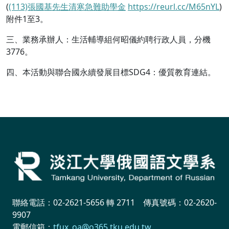
(
(113)
張國基先生清寒急難助學金
https://reurl.cc/M65nYL
)
附件1至3。
三、業務承辦人：生活輔導組何昭儀約聘行政人員，分機
3776。
四、本活動與聯合國永續發展目標SDG4：優質教育連結。
聯絡電話：02-2621-5656 轉 2711 傳真號碼：02-2620-
9907
電郵信箱：
tfux_oa@o365.tku.edu.tw