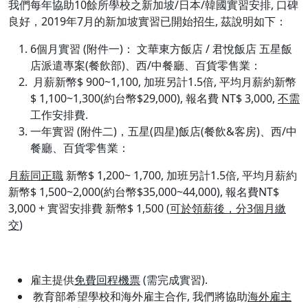
我們每年協助10餘所學校之新加坡/日本/韓國實習安排, 口碑
良好，2019年7月的新加坡實習已開始招生, 茲說明如下：
6個月實習 (附件一)： 文華東方飯店 / 君悅飯店 五星飯
店派遣專案(餐飲部)、西/中餐廳、百貨零售業：
月薪新幣$ 900~1,100, 加班另計1.5倍, 平均月薪約新幣
$ 1,100~1,300(約台幣$29,000), 報名費 NT$ 3,000,
不需
工作安排費.
一年實習 (附件二)，五星(四星)飯店(餐飲&客房)、西/中
餐廳、百貨零售業：
月薪同正職
新幣$ 1,200~ 1,700, 加班另計1.5倍, 平均月薪約
新幣$ 1,500~2,000(約台幣$35,000~44,000), 報名費NT$
3,000 + 實習安排費 新幣$ 1,500 (
可於領薪後，分
3
個月繳
交
)
雇主提供
免費回程機票
(需完成實習).
教育部希望學校和海外雇主合作, 我們將協助
海外雇主